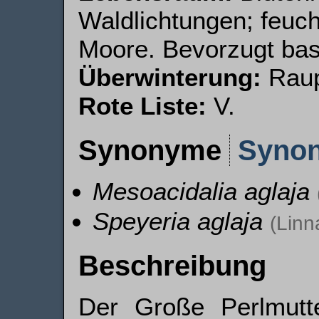
Waldlichtungen; feuc
Moore. Bevorzugt ba
Überwinterung:
Raup
Rote Liste:
V.
Synonyme
Syno
Mesoacidalia aglaja
Speyeria aglaja
(Linn
Beschreibung
Der Große Perlmutte