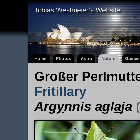
Tobias Westmeier’s Website
Home
Photos
Astro
Nature
Games
Großer Perlmutte
Fritillary
Arg
y
nnis agl
a
ja