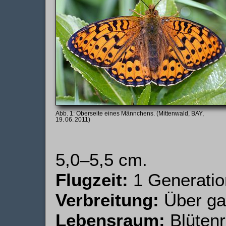
Oberseite eines Männchens. (Mittenwald, BAY,
19. 06. 2011)
5,0–5,5 cm.
Flugzeit:
1 Generation
Verbreitung:
Über gan
Lebensraum:
Blütenr