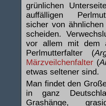
grünlichen Unterseit
auffälligen Perlmu
sicher von ähnlichen 
scheiden. Verwechsl
vor allem mit dem ä
Perlmutterfalter (
Ar
Märzveilchenfalter
(
A
etwas seltener sind.
Man findet den Großen
in ganz Deutschl
Grashänge, gras