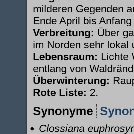
milderen Gegenden a
Ende April bis Anfan
Verbreitung:
Über gan
im Norden sehr lokal 
Lebensraum:
Lichte 
entlang von Waldränd
Überwinterung:
Raup
Rote Liste:
2.
Synonyme
Syno
Clossiana euphrosy