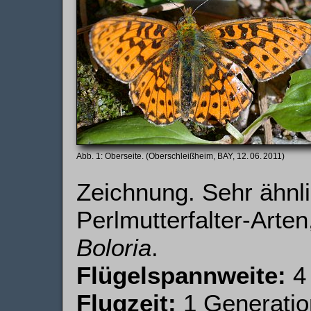
Oberseite. (Oberschleißheim, BAY, 12. 06. 2011)
Zeichnung. Sehr ähnl
Perlmutterfalter-Arte
Boloria
.
Flügelspannweite:
4
Flugzeit:
1 Generation