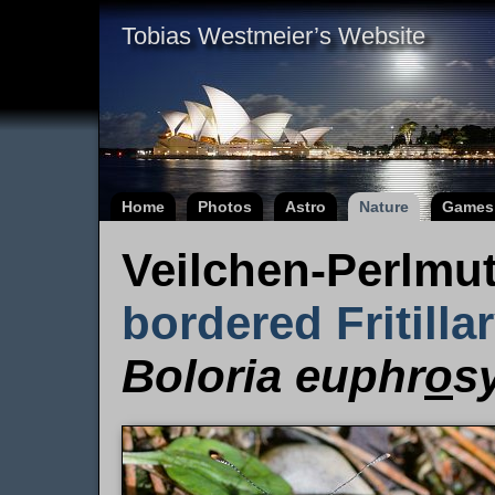
Tobias Westmeier’s Website
Home
Photos
Astro
Nature
Games
Veilchen-Perlmut
bordered Fritilla
Boloria euphr
o
s