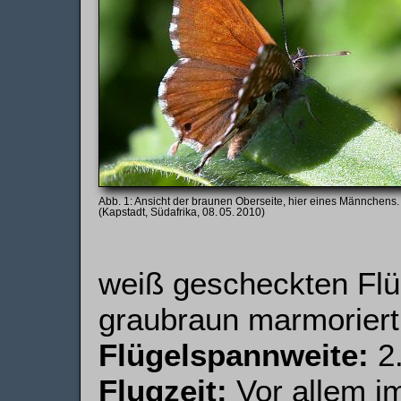
Ansicht der braunen Oberseite, hier eines Männchens.
(Kapstadt, Südafrika, 08. 05. 2010)
weiß gescheckten Flü
graubraun marmoriert.
Flügelspannweite:
2.
Flugzeit:
Vor allem i