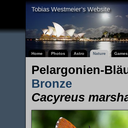
Tobias Westmeier’s Website
Home
Photos
Astro
Nature
Games
Pelargonien-Blä
Bronze
Cacyreus marsha