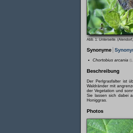
Unterseite. (Alendorf
Synonyme
Synon
Chortobius arcania
(L
Beschreibung
Der Perlgrasfalter ist
Waldränder mit angrenze
der Vegetation und sonn
Sie lassen sich dabei 
Honiggras.
Photos