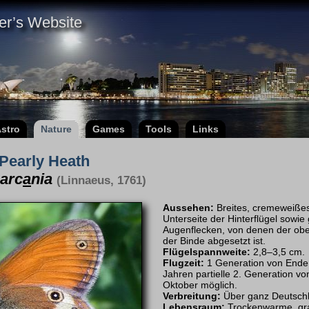
er’s Website
stro
Nature
Games
Tools
Links
Pearly Heath
arc
a
nia
(Linnaeus, 1761)
Aussehen:
Breites, cremeweißes
Unterseite der Hinterflügel sowie
Augenflecken, von denen der ober
der Binde abgesetzt ist.
Flügelspannweite:
2,8–3,5 cm.
Flugzeit:
1 Generation von Ende 
Jahren partielle 2. Generation v
Oktober möglich.
Verbreitung:
Über ganz Deutschla
Lebensraum:
Trockenwarme, gra