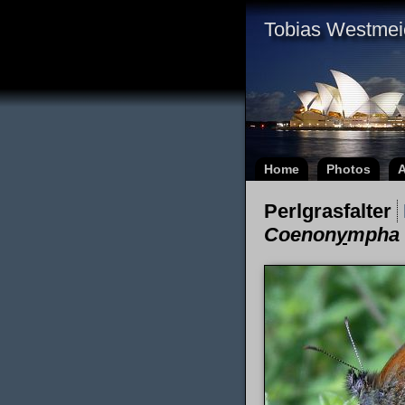
Tobias Westmei
Home
Photos
A
Perlgrasfalter
Coenon
y
mpha 