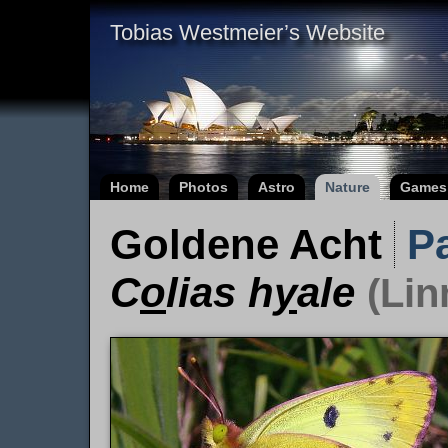
Tobias Westmeier’s Website
Home
Photos
Astro
Nature
Games
Goldene Acht
P
C
o
lias h
y
ale
(Lin