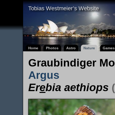
Tobias Westmeier’s Website
Home
Photos
Astro
Nature
Games
Graubindiger Mo
Argus
Er
e
bia aethiops