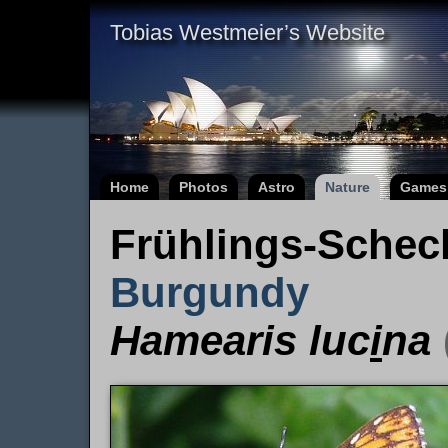
Tobias Westmeier’s Website
Home
Photos
Astro
Nature
Games
Frühlings-Schec
Burgundy
Hamearis luc
i
na