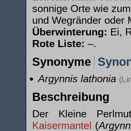
sonnige Orte wie zum
und Wegränder oder 
Überwinterung:
Ei, R
Rote Liste:
–.
Synonyme
Syno
Argynnis lathonia
(Li
Beschreibung
Der Kleine Perlmut
Kaisermantel
(
Argynn