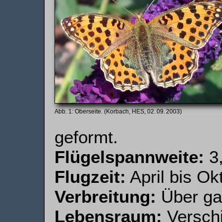
Oberseite. (Korbach, HES, 02. 09. 2003)
geformt.
Flügelspannweite:
3,
Flugzeit:
April bis Ok
Verbreitung:
Über gan
Lebensraum:
Verschi