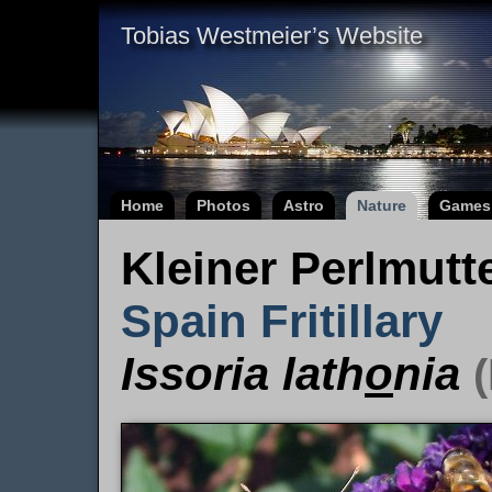
Tobias Westmeier’s Website
Home
Photos
Astro
Nature
Games
Kleiner Perlmutte
Spain Fritillary
Issoria lath
o
nia