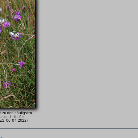
t zu den häufigsten
und tritt oft in
ES, 06. 07. 2022)
s