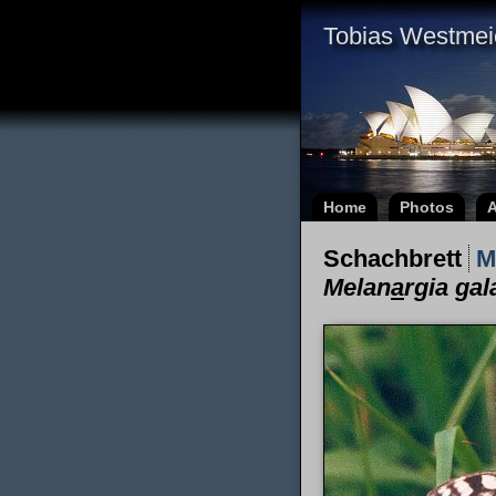
Tobias Westmei
Home
Photos
A
Schachbrett
M
Melan
a
rgia gal