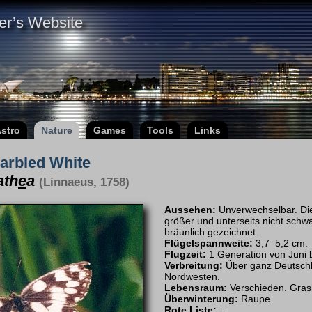
er’s Website
stro
Nature
Games
Tools
Links
arbled White
ath
e
a
(Linnaeus, 1758)
Aussehen:
Unverwechselbar. Di
größer und unterseits nicht schw
bräunlich gezeichnet.
Flügelspannweite:
3,7–5,2 cm.
Flugzeit:
1 Generation von Juni b
Verbreitung:
Über ganz Deutsch
Nordwesten.
Lebensraum:
Verschieden. Grasi
Überwinterung:
Raupe.
Rote Liste:
–.