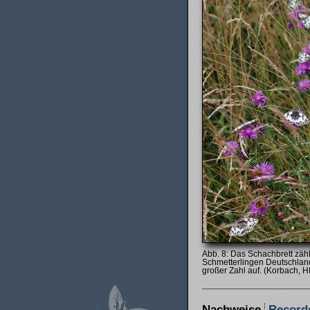
Das Schachbrett zähl
Schmetterlingen Deutschlands 
großer Zahl auf. (Korbach, H
Nachweise
Record