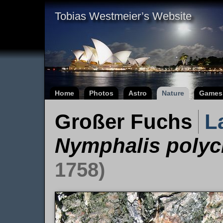
Tobias Westmeier’s Website
Home
Photos
Astro
Nature
Games
Großer Fuchs
L
Nymphalis polyc
1758)