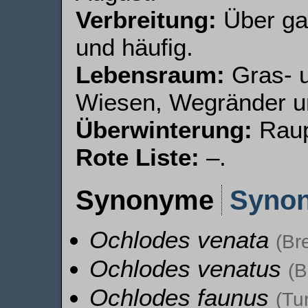
Verbreitung:
Über gan
und häufig.
Lebensraum:
Gras- u
Wiesen, Wegränder u
Überwinterung:
Raup
Rote Liste:
–.
Synonyme
Syno
Ochlodes venata
(Br
Ochlodes venatus
(B
Ochlodes faunus
(Tu