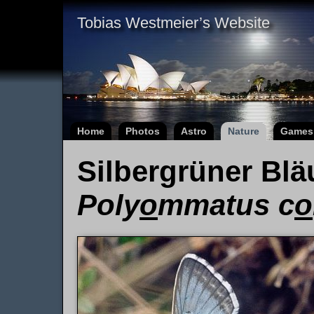
Tobias Westmeier’s Website
Home
Photos
Astro
Nature
Games
Silbergrüner Blä
Poly
o
mmatus c
o