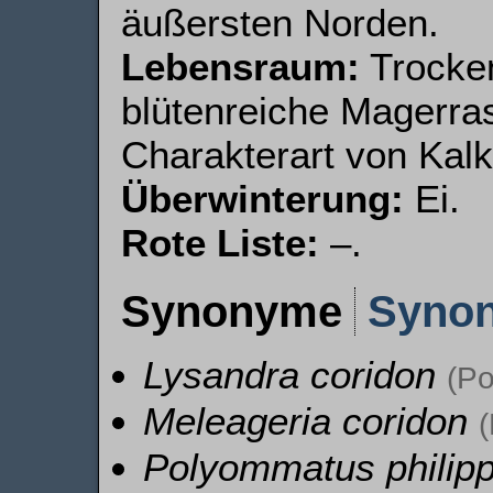
äußersten Norden.
Lebensraum:
Trocke
blütenreiche Magerra
Charakterart von Kal
Überwinterung:
Ei.
Rote Liste:
–.
Synonyme
Syno
Lysandra coridon
(Po
Meleageria coridon
Polyommatus philipp