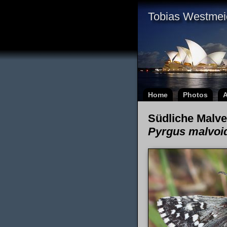
Tobias Westmei
Home
Photos
A
Südliche Malve
Pyrgus malvoi