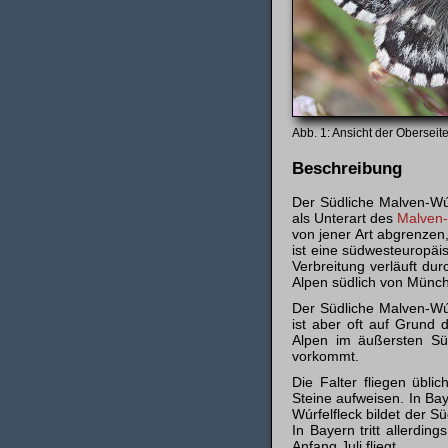
Ansicht der Oberseite.
Beschreibung
Der Südliche Malven-Wúr
als Unterart des
Malven-
von jener Art abgrenzen
ist eine südwesteuropäis
Verbreitung verläuft dur
Alpen südlich von Münc
Der Südliche Malven-Wúr
ist aber oft auf Grund 
Alpen im äußersten Süd
vorkommt.
Die Falter fliegen übli
Steine aufweisen. In B
Wúrfelfleck bildet der S
In Bayern tritt allerdin
Anfang Juli fliegt.