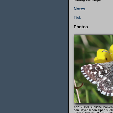
Notes
Tbd.
Photos
Der Südliche Malven-W
den Bayerischen Alpen süd