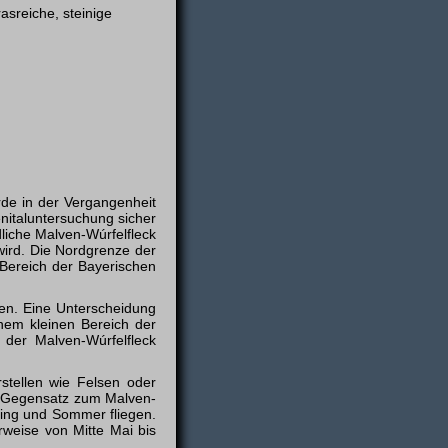
asreiche, steinige
rde in der Vergangenheit
nitaluntersuchung sicher
liche Malven-Wúrfelfleck
 wird. Die Nordgrenze der
n Bereich der Bayerischen
den. Eine Unterscheidung
inem kleinen Bereich der
 der Malven-Wúrfelfleck
rstellen wie Felsen oder
m Gegensatz zum Malven-
hling und Sommer fliegen.
erweise von Mitte Mai bis