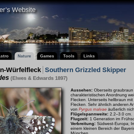
er’s Website
stro
Nature
Games
Tools
Links
n-Würfelfleck
Southern Grizzled Skipper
des
(Elwes & Edwards 1897)
Aussehen:
Oberseits graubraun 
charakteristischen Anordnung wei
Flecken. Unterseits hellbraun mi
Flecken. Sehr ähnlich anderen A
von
Pyrgus malvae
äußerlich nich
Flügelspannweite:
2.2–3.0 cm.
Flugzeit:
1 Generation im Frühs
Verbreitung:
Südwest-Europa; In
einem kleinen Bereich der Bayeri
München.