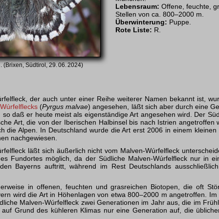
Lebensraum:
Offene, feuchte, gr
Stellen von ca. 800–2000 m.
Überwinterung:
Puppe.
Rote Liste:
R.
 (Brixen, Südtirol, 29. 06. 2024)
felfleck, der auch unter einer Reihe weiterer Namen bekannt ist, wu
Wúrfelflecks
(
Pyrgus malvae
) angesehen, läßt sich aber durch eine Ge
, so daß er heute meist als eigenständige Art angesehen wird. Der Süd
che Art, die von der Iberischen Halbinsel bis nach Istrien angetroffen
ch die Alpen. In Deutschland wurde die Art erst 2006 in einem kleine
hen nachgewiesen.
felfleck läßt sich äußerlich nicht vom Malven-Wúrfelfleck unterschei
des Fundortes möglich, da der Südliche Malven-Wúrfelfleck nur in e
en Bayerns auftritt, während im Rest Deutschlands ausschließlich
cherweise in offenen, feuchten und grasreichen Biotopen, die oft Stö
ayern wird die Art in Höhenlagen von etwa 800–2000 m angetroffen. I
üdliche Malven-Wúrfelfleck zwei Generationen im Jahr aus, die im Frü
gs auf Grund des kühleren Klimas nur eine Generation auf, die üblich