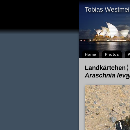
Tobias Westmei
Home
Photos
A
Landkärtchen
Araschnia lev
a