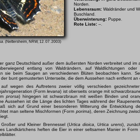
Norden.
Lebensraum:
Waldränder und Wa
Buschland.
Überwinterung:
Puppe.
Rote Liste:
–.
sa
. (Nettersheim, NRW, 12. 07. 2003)
er ganz Deutschland außer dem äußersten Norden verbreitet und im a
 überwiegend entlang von Waldrändern, auf Waldlichtungen oder 
n sie beim Saugen an verschiedenen Blüten beobachten kann. Se
der bunt gemusterten Unterseite, die dem Aussehen nach entfernt an e
 auf wegen des Auftretens zweier völlig verschieden gezeichnete
hjahrsgeneration (Form
levana
) ist oberseits orange mit schwarzbraun
orm
prorsa
) hingegen ist schwarzbraun mit weißen Binden und orang
ene Aussehen ist die Länge des lichten Tages während der Raupenent
ß sich auf Grund einer besonderen Witterung die Entwicklung der
chtet man seltene Mischformen (Form
porima
), deren Zeichnung zwisc
iegt.
 Großer und Kleiner Brennessel (
Urtica dioica
,
Urtica urens
), zunäc
es Landkärtchens heften die Eier in einer seltsamen Manier in Form
lblätter.