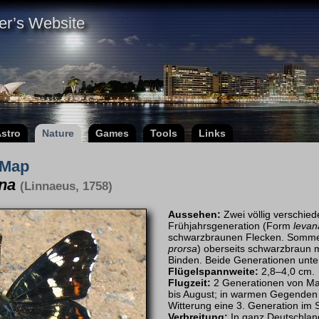
er’s Website
stro
Nature
Games
Tools
Links
Map
na
(Linnaeus, 1758)
Aussehen:
Zwei völlig verschie
Frühjahrsgeneration (Form
levan
schwarzbraunen Flecken. Somme
prorsa
) oberseits schwarzbraun 
Binden. Beide Generationen unter
Flügelspannweite:
2,8–4,0 cm.
Flugzeit:
2 Generationen von Mai 
bis August; in warmen Gegenden 
Witterung eine 3. Generation im
Verbreitung:
In ganz Deutschlan