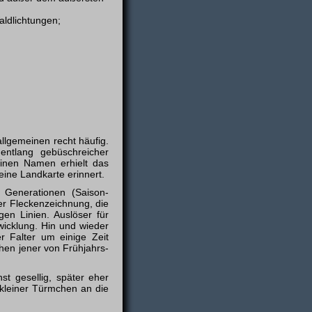
ldlichtungen;
llgemeinen recht häufig.
entlang gebüschreicher
inen Namen erhielt das
ine Landkarte erinnert.
r Generationen (Saison-
er Fleckenzeichnung, die
en Linien. Auslöser für
wicklung. Hin und wieder
 Falter um einige Zeit
hen jener von Frühjahrs-
hst gesellig, später eher
 kleiner Türmchen an die