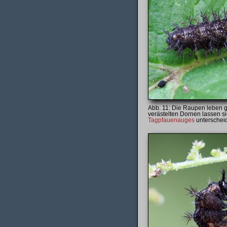
Die Raupen leben g
verästelten Dornen lassen si
Tagpfauenauges
unterscheid