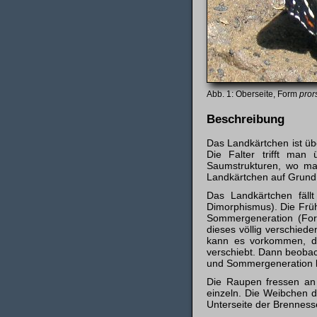
Oberseite, Form
pror
Beschreibung
Das Landkärtchen ist üb
Die Falter trifft man
Saumstrukturen, wo ma
Landkärtchen auf Grund 
Das Landkärtchen fällt
Dimorphismus). Die Frü
Sommergeneration (F
dieses völlig verschied
kann es vorkommen, da
verschiebt. Dann beoba
und Sommergeneration l
Die Raupen fressen an
einzeln. Die Weibchen d
Unterseite der Brennesse