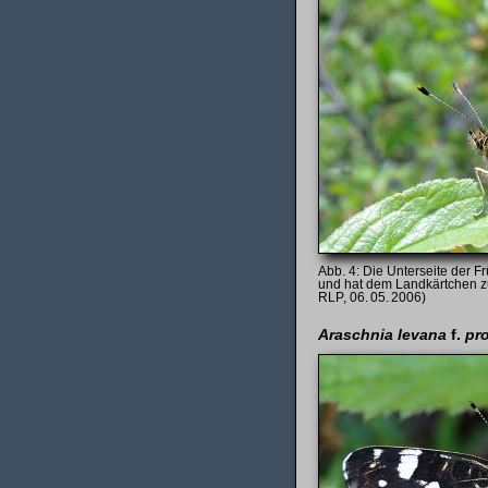
Die Unterseite der Fr
und hat dem Landkärtchen z
RLP, 06. 05. 2006)
Araschnia levana
f.
pr