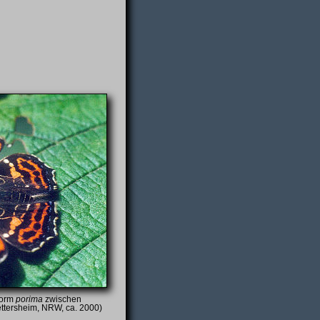
form
porima
zwischen
ttersheim, NRW, ca. 2000)