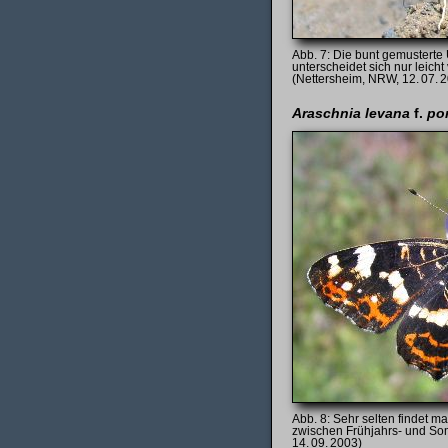
Die bunt gemusterte
unterscheidet sich nur leicht
(Nettersheim, NRW, 12. 07. 
Araschnia levana
f.
po
Sehr selten findet 
zwischen Frühjahrs- und So
14. 09. 2003)