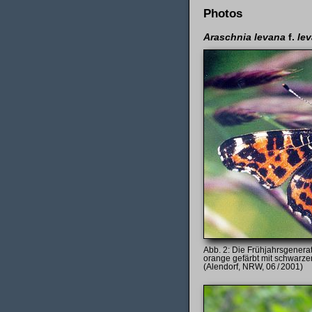
Photos
Araschnia levana
f.
le
Die Frühjahrsgenera
orange gefärbt mit schwarze
(Alendorf, NRW, 06 / 2001)