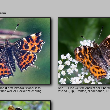
vana
tion (Form
levana
) ist oberseits
Eine weitere Ansicht der Obers
r und weißer Fleckenzeichnung.
levana
. (Elp, Drenthe, Niederlande, 13.