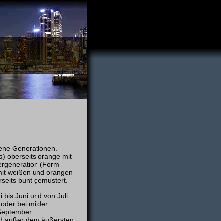
dene Generationen.
a
) oberseits orange mit
rgeneration (Form
mit weißen und orangen
seits bunt gemustert.
bis Juni und von Juli
oder bei milder
 September.
d außer dem äußersten