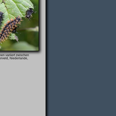
nen variiert zwischen
rveld, Niederlande,