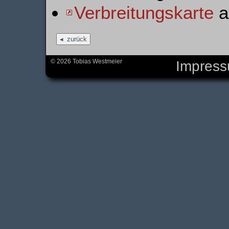
Verbreitungskarte
au
zurück
© 2026 Tobias Westmeier
Impres