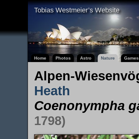
Tobias Westmeier’s Website
Home
Photos
Astro
Nature
Games
Alpen-Wiesenvö
Heath
Coenonympha ga
1798)