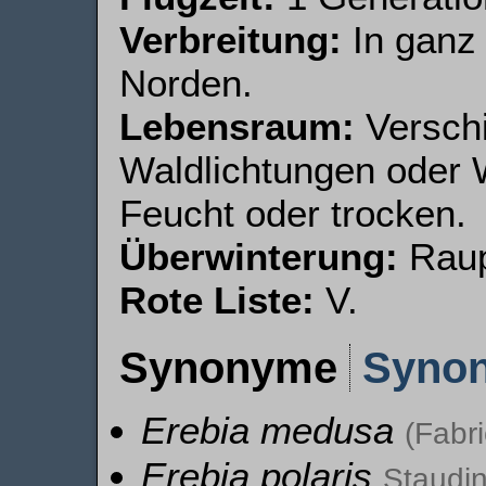
Verbreitung:
In ganz
Norden.
Lebensraum:
Verschi
Waldlichtungen oder 
Feucht oder trocken.
Überwinterung:
Raup
Rote Liste:
V.
Synonyme
Syno
Erebia medusa
(Fabri
Erebia polaris
Staudin