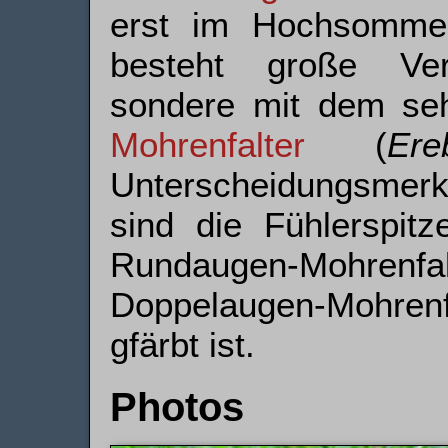
erst im Hochsommer
besteht große Verw
sondere mit dem se
Mohrenfalter
(
Er
Unterscheidungsmerk
sind die Fühlerspitz
Rundaugen-Mohrenf
Doppelaugen-Mohren
gfärbt ist.
Photos