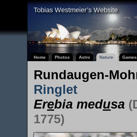
Tobias Westmeier’s Website
Home
Photos
Astro
Nature
Games
Rundaugen-Mohr
Ringlet
Er
e
bia med
u
sa
(
1775)