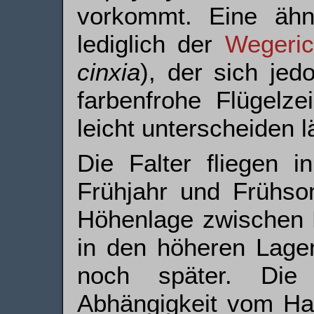
vorkommt. Eine ähnli
lediglich der
Wegeric
cinxia
), der sich jed
farbenfrohe Flügelze
leicht unterscheiden l
Die Falter fliegen i
Frühjahr und Frühso
Höhenlage zwischen E
in den höheren Lagen
noch später. Die
Abhängigkeit vom Hab