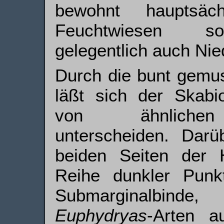
bewohnt hauptsäch
Feuchtwiesen sow
gelegentlich auch Ni
Durch die bunt gemus
läßt sich der Skabio
von ähnlichen S
unterscheiden. Darü
beiden Seiten der Hi
Reihe dunkler Punk
Sub­marginal­bind
Euphydryas
-Arten a