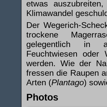
etwas auszubreiten
Klima­wandel geschuld
Der Wegerich-Scheck
trockene Magerr
gelegentlich in 
Feuchtwiesen oder W
werden. Wie der Nam
fressen die Raupen a
Arten (
Plantago
) sowi
Photos