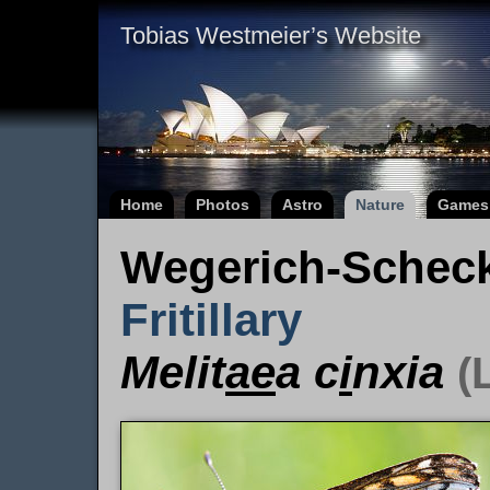
Tobias Westmeier’s Website
Home
Photos
Astro
Nature
Games
Wegerich-Scheck
Fritillary
Melit
ae
a c
i
nxia
(