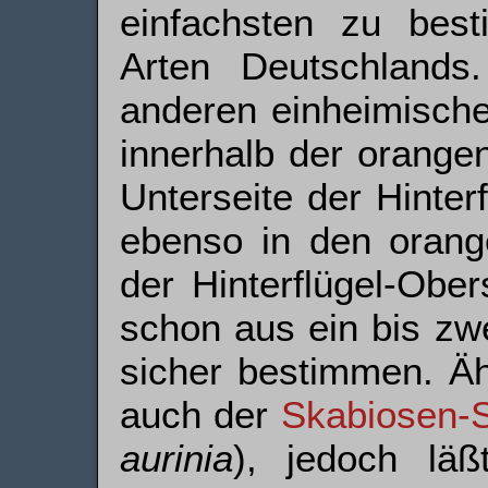
einfachsten zu best
Arten Deutschlands
anderen einheimisc
innerhalb der orangen
Unterseite der Hinter
ebenso in den orange
der Hinter­flügel-Ober
schon aus ein bis zw
sicher bestimmen. Äh
auch der
Skabiosen-S
aurinia
), jedoch läß