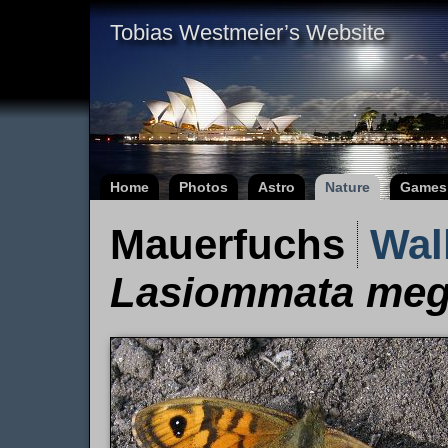
Tobias Westmeier’s Website
Home
Photos
Astro
Nature
Games
Mauerfuchs
Wal
Lasiommata me