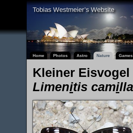
Tobias Westmeier’s Website
Home
Photos
Astro
Nature
Games
Kleiner Eisvoge
Limen
i
tis cam
i
ll