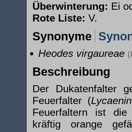
Überwinterung:
Ei o
Rote Liste:
V.
Synonyme
Syno
Heodes virgaureae
(
Beschreibung
Der Dukatenfalter ge
Feuerfalter (
Lycaeni
Feuerfaltern ist di
kräftig orange gef