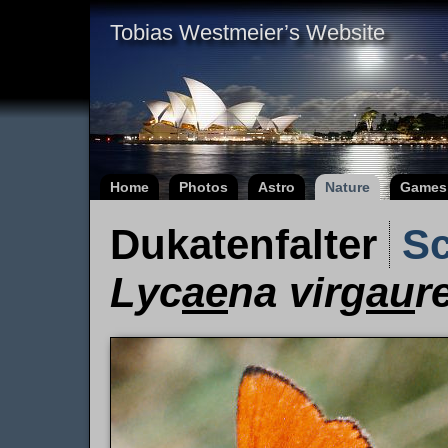
Tobias Westmeier’s Website
Home
Photos
Astro
Nature
Games
Dukatenfalter
Sc
Lyc
ae
na virg
au
r