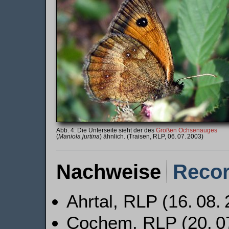
Die Unterseite sieht der des
Großen Ochsenauges
(
Maniola jurtina
) ähnlich. (Traisen, RLP, 06. 07. 2003)
Nachweise
Reco
Ahrtal, RLP (16. 08.
Cochem, RLP (20. 07