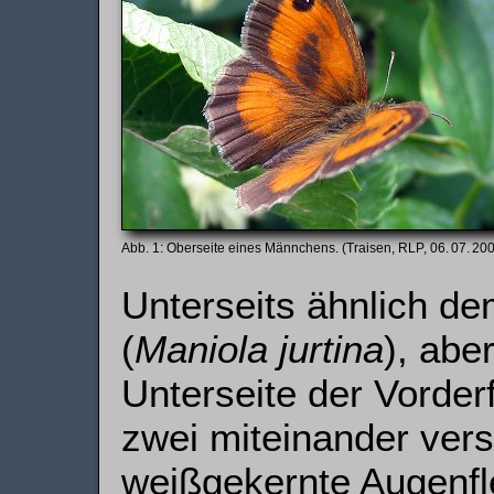
Oberseite eines Männchens. (Traisen, RLP, 06. 07. 20
Unterseits ähnlich d
(
Maniola jurtina
), abe
Unterseite der Vorder
zwei miteinander ver
weißgekernte Augenfl