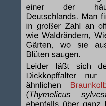
einer der häufi
Deutschlands. Man fi
in großer Zahl an of
wie Waldrändern, Wi
Gärten, wo sie aus
Blüten saugen.
Leider läßt sich d
Dickkopffalter nu
ähnlichen
Braun­kol
(
Thymelicus sylvest
ebenfalls über ganz 