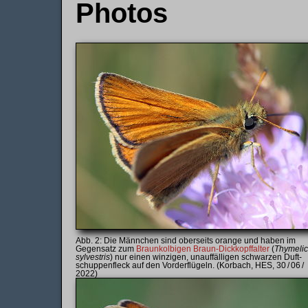
Photos
Die Männchen sind oberseits orange und haben im
Gegen­satz zum
Braun­kolbigen Braun-Dickkopf­falter
(
Thymeli
syl­ve­stris
) nur einen winzigen, unauffälligen schwarzen Duft­
schuppen­fleck auf den Vorder­flügeln. (Korbach, HES, 30 / 06 /
2022)