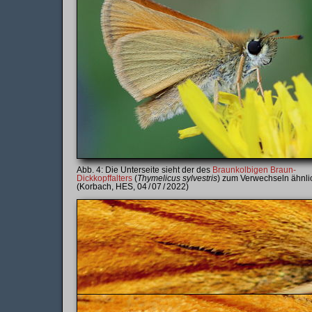
Die Unterseite sieht der des
Braun­kolbigen Braun-
Dickkopf­falters
(
Thymelicus syl­ve­stris
) zum Verwechseln ähnli
(Korbach, HES, 04 / 07 / 2022)