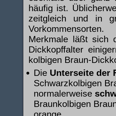
häufig ist. Üblicherw
zeitgleich und in 
Vorkommens­orten
Merkmale läßt sich d
Dick­kopf­falter ein
kolbigen Braun-Dick­ko
Die
Unterseite der 
Schwarzkolbigen Bra
normalerweise
schw
Braunkolbigen Braun
orange.