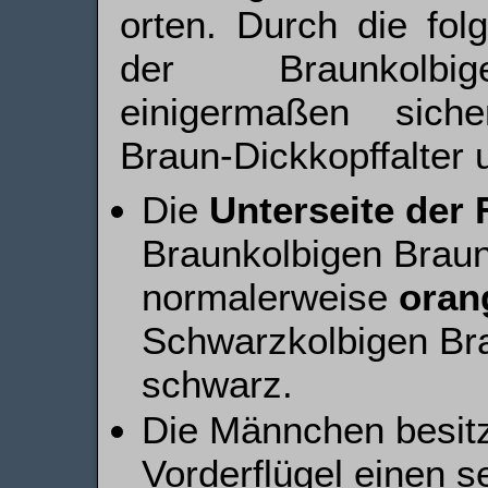
orten. Durch die fol
der Braun­kolbige
einigermaßen sich
Braun-Dick­kopf­falter
Die
Unterseite der 
Braunkolbigen Braun
normalerweise
oran
Schwarzkolbigen Bra
schwarz.
Die Männchen besitz
Vorderflügel einen 