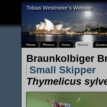
Tobias Westmeier’s Website
Home
Photos
Astro
Nature
Games
Braunkolbiger Br
Small Skipper
Thymelicus sylve