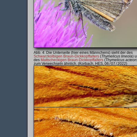
Die Unterseite (hier eines Männchens) sieht der des
Schwarzkolbigen Braun-Dickkopffalters
(
Thymelicus lineola
) 
des
Mattscheckigen Braun-Dickkopffalters
(
Thymelicus acteon
zum Verwechseln ähnlich. (Korbach, HES, 06 / 07 / 2022)