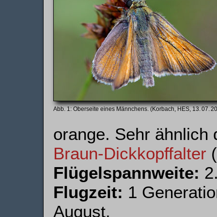
Oberseite eines Männchens. (Korbach, HES, 13. 07. 2
orange. Sehr ähnlic
Braun-Dickkopf­falter
(
Flügelspannweite:
2.
Flugzeit:
1 Generatio
August.