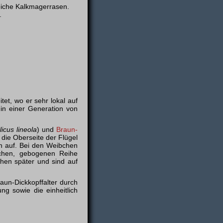
eiche Kalkmagerrasen.
.
tet, wo er sehr lokal auf
in einer Generation von
icus lineola
) und
Braun­
 die Oberseite der Flügel
en auf. Bei den Weibchen
schen, gebogenen Reihe
chen später und sind auf
raun-Dickkopffalter durch
ng sowie die einheitlich