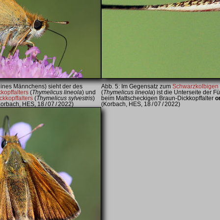
 eines Männchens) sieht der des
Im Gegensatz zum
Schwarzkolbigen 
kopffalters
(
Thymelicus lineola
) und
(
Thymelicus lineola
) ist die Unterseite der Fü
kkopffalters
(
Thymelicus sylvestris
)
beim Mattscheckigen Braun-Dickkopffalter
o
rbach, HES, 18 / 07 / 2022)
(Korbach, HES, 18 / 07 / 2022)