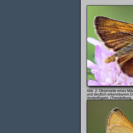
Obserseite eines Mä
und deutlich erkennbarem D
Vorderflügeln. (Trendelburg, 