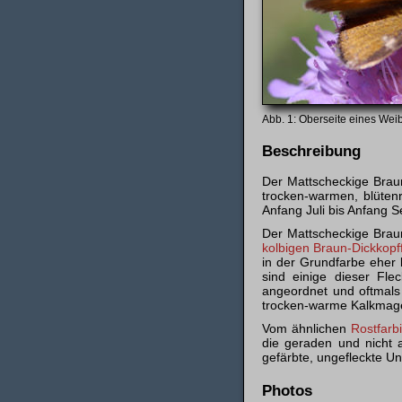
Oberseite eines Weib
Beschreibung
Der Mattscheckige Braun-
trocken-warmen, blüten
Anfang Juli bis Anfang 
Der Mattscheckige Braun
kolbigen Braun-Dick­kopf­
in der Grundfarbe eher 
sind einige dieser Fl
angeordnet und oftmals 
trocken-warme Kalkmage
Vom ähnlichen
Rostfarbi
die geraden und nicht a
gefärbte, ungefleckte U
Photos