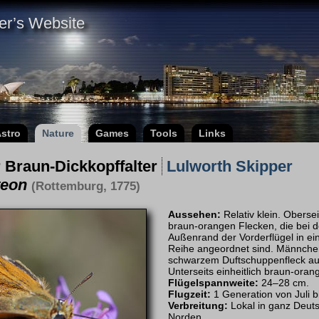
er’s Website
stro
Nature
Games
Tools
Links
 Braun-Dickkopffalter
Lulworth Skipper
teon
(Rottemburg, 1775)
Aussehen:
Relativ klein. Obersei
braun-orangen Flecken, die bei
Außenrand der Vorder­flügel in ei
Reihe angeordnet sind. Männchen
schwarzem Duft­schuppen­fleck auf
Unterseits einheitlich braun-oran
Flügelspannweite:
24–28 cm.
Flugzeit:
1 Generation von Juli 
Verbreitung:
Lokal in ganz Deut
Norden.