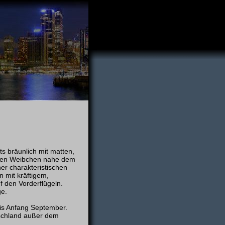
ts bräunlich mit matten,
 den Weibchen nahe dem
ner charakteristischen
 mit kräftigem,
 den Vorder­flügeln.
ge.
bis Anfang September.
schland außer dem