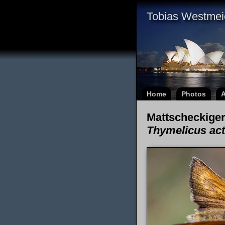
Tobias Westmei
Home
Photos
A
Mattscheckiger
Thymelicus ac