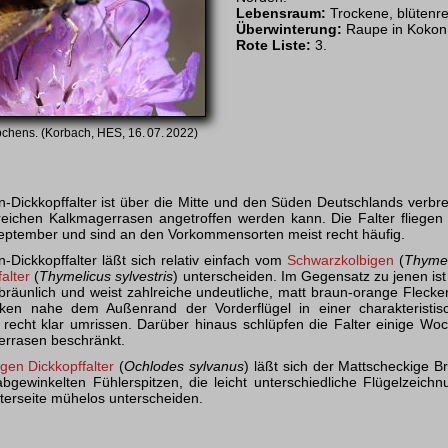
Lebensraum:
Trockene, blütenr
Überwinterung:
Raupe in Kokon
Rote Liste:
3.
chens. (Korbach, HES, 16. 07. 2022)
Dickkopffalter ist über die Mitte und den Süden Deutschlands verbrei
reichen Kalkmagerrasen angetroffen werden kann. Die Falter fliegen 
September und sind an den Vorkommensorten meist recht häufig.
-Dickkopffalter läßt sich relativ einfach vom
Schwarz­kolbigen
(
Thymel
falter
(
Thymelicus sylvestris
) unterscheiden. Im Gegensatz zu jenen ist
bräunlich und weist zahlreiche undeutliche, matt braun-orange Fleck
ecken nahe dem Außenrand der Vorderflügel in einer charakteristi
recht klar umrissen. Darüber hinaus schlüpfen die Falter einige Wo
rrasen beschränkt.
gen Dickkopffalter
(
Ochlodes sylvanus
) läßt sich der Mattscheckige B
bgewinkelten Fühlerspitzen, die leicht unterschiedliche Flügelzeichnu
nterseite mühelos unterscheiden.